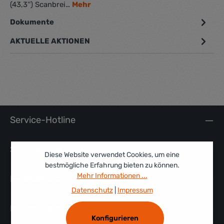
(43,3'') Scanbrei…
Mehr
Dokumente
1
AKTUELLE AKTIONEN
Service-Hotline
Shopservice
Diese Website verwendet Cookies, um eine
bestmögliche Erfahrung bieten zu können.
Mehr Informationen ...
Rechtliches
Datenschutz
|
Impressum
Information
Konfigurieren