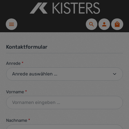
Zum Hauptinhalt springen
Waren
Kontaktformular
Anrede
*
Vorname
*
Nachname
*