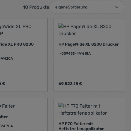
10 Produkte
ide XL PRO 8200
HP PageWide XL 8200 Drucker
I-009453-4VW18A
-4VW20A
Preis:
Regulärer Preis:
0 €
69.522,18 €
ünschten Wert ein oder benutze die Scha
ukt Anzahl: Gib den gewünschten Wert ei
Produkt Anzahl: Gib 
lter
HP F70 Falter mit
-8SF70A
Heftstreifenapplikator