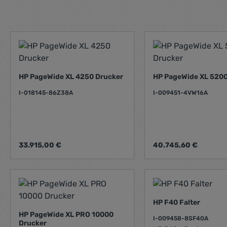
HP PageWide XL 4250 Drucker
HP PageWide XL 5200
I-018145-86Z38A
I-009451-4VW16A
Regulärer Preis:
Regulärer Preis:
33.915,00 €
40.745,60 €
HP F40 Falter
HP PageWide XL PRO 10000
I-009458-8SF40A
Drucker