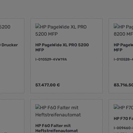
 Drucker
HP PageWide XL PRO 5200
HP PageW
MFP
MFP
I-010529-4VW19A
I-010528
Regulärer Preis:
Regulärer 
57.477,00 €
83.716,5
Produkt Anzahl: Gib den gew
Prod
HP F70 Fa
HP F60 Falter mit
I-009460
Heftstreifenautomat