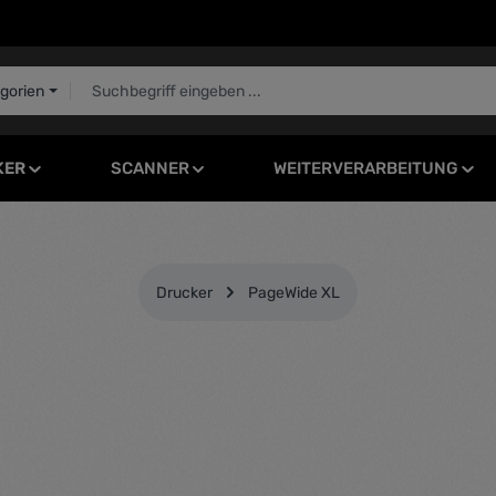
egorien
KER
SCANNER
WEITERVERARBEITUNG
Drucker
PageWide XL