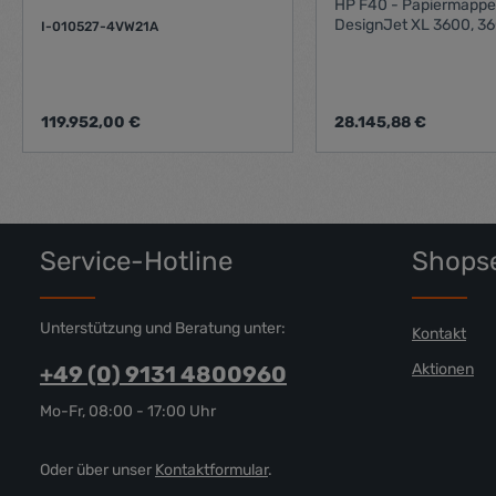
HP F40 - Papiermappe 
DesignJet XL 3600, 3
I-010527-4VW21A
Regulärer Preis:
Regulärer Preis:
119.952,00 €
28.145,88 €
Produkt Anzahl: Gib den gewünschte
Produkt Anz
Service-Hotline
Shopse
Unterstützung und Beratung unter:
Kontakt
Aktionen
+49 (0) 9131 4800960
Mo-Fr, 08:00 - 17:00 Uhr
Oder über unser
Kontaktformular
.