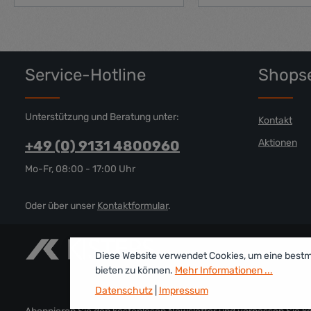
Produkt Anzahl: Gib den gewünschte
Produkt Anz
Service-Hotline
Shopse
Unterstützung und Beratung unter:
Kontakt
Aktionen
+49 (0) 9131 4800960
Mo-Fr, 08:00 - 17:00 Uhr
Oder über unser
Kontaktformular
.
Diese Website verwendet Cookies, um eine best
bieten zu können.
Mehr Informationen ...
Datenschutz
|
Impressum