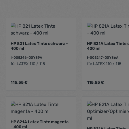
HP 821 Latex Tinte schwarz -
HP 821A Latex Tinte 
400 ml
400 ml
I-005246-G0Y89A
I-005247-G0Y86A
für LATEX 110 / 115
für LATEX 110 / 115
Regulärer Preis:
Regulärer Preis:
115,55 €
115,55 €
Produkt Anzahl: Gib den gewünschte
Produkt Anz
HP 821A Latex Tinte magenta
- 400 ml
HP 821A Latex Tinte