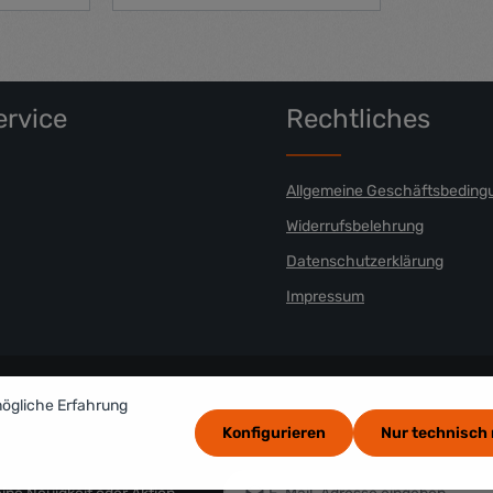
n Wert ein oder benutze die Schaltfläch
ahl: Gib den gewünschten Wert ein oder 
Produkt Anzahl: Gib den gew
rvice
Rechtliches
Allgemeine Geschäftsbeding
Widerrufsbelehrung
Datenschutzerklärung
Impressum
mögliche Erfahrung
Konfigurieren
Nur technisch
E-Mail-Adresse*