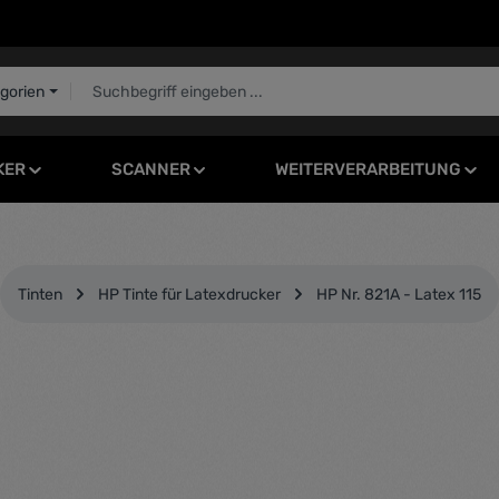
egorien
KER
SCANNER
WEITERVERARBEITUNG
Tinten
HP Tinte für Latexdrucker
HP Nr. 821A - Latex 115