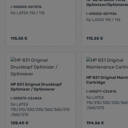
Optimizer/Optimierer
I-005248-G0Y87A
für LATEX 110 / 115
I-005252-G0Y92A
für LATEX 110 / 115
Regulärer Preis:
Regulärer Preis:
115,55 €
115,55 €
Produkt Anzahl: Gib den gewünschte
Produkt Anz
HP 831 Original Main
Cartridge
HP 831 Original Druckkopf
Optimizer / Optimierer
I-005271-CZ681A
für LATEX
I-005270-CZ680A
115/310/330/335/360
für LATEX
/560/570
115/310/330/335/360/365/370
/560/570
Regulärer Preis:
Regulärer Preis:
128,40 €
194,56 €