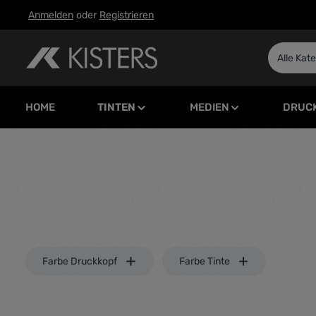
Anmelden
oder
Registrieren
m Hauptinhalt springen
Zur Suche springen
Zur Hauptnavigation springen
Alle Kat
HOME
TINTEN
MEDIEN
DRUC
Farbe Druckkopf
Farbe Tinte