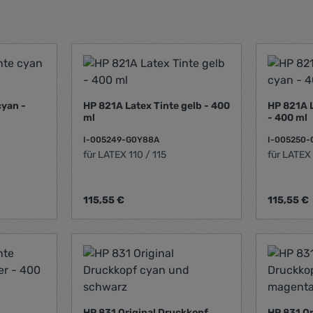
cyan -
HP 821A Latex Tinte gelb - 400
HP 821A L
ml
- 400 ml
I-005249-G0Y88A
I-005250
für LATEX 110 / 115
für LATEX 
Regulärer Preis:
Regulärer 
115,55 €
115,55 €
n Wert ein oder benutze die Schaltfläch
ahl: Gib den gewünschten Wert ein oder 
Produkt Anzahl: Gib den gew
Prod
HP 831 Original Druckkopf
HP 831 Or