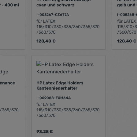
 - 400 ml
cyan und schwarz
gelb und
I-005267-CZ677A
I-005268
für LATEX
für LATEX
115/310/330/335/360/365/370
115/310/
/560/570
/560/570
Regulärer Preis:
Regulärer 
128,40 €
128,40 €
n Wert ein oder benutze die Schaltfläch
ahl: Gib den gewünschten Wert ein oder 
Produkt Anzahl: Gib den gew
Prod
tenance
HP Latex Edge Holders
Kantenniederhalter
I-009088-F0M64A
für LATEX
/365/370
115/310/330/335/360/365/370
/560/570
Regulärer Preis:
93,28 €