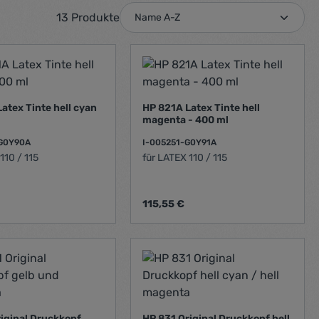
13 Produkte
atex Tinte hell cyan
HP 821A Latex Tinte hell
magenta - 400 ml
-G0Y90A
I-005251-G0Y91A
110 / 115
für LATEX 110 / 115
Preis:
Regulärer Preis:
115,55 €
en um die Anzahl zu erhöhen oder zu red
benutze die Schaltflächen um die Anzahl
ünschten Wert ein oder benutze die Scha
ukt Anzahl: Gib den gewünschten Wert ei
Produkt Anzahl: Gib 
iginal Druckkopf
HP 831 Original Druckkopf hell