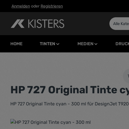
Anmelden
oder
Registrieren
m Hauptinhalt springen
Zur Suche springen
Zur Hauptnavigation springen
Alle Kat
HOME
TINTEN
MEDIEN
DRUC
HP 727 Original Tinte c
HP 727 Original Tinte cyan - 300 ml für DesignJet T9
Bildergalerie überspringen