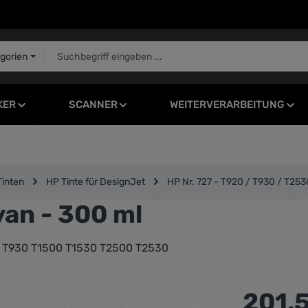
egorien
KER
SCANNER
WEITERVERARBEITUNG
Tinten
HP Tinte für DesignJet
HP Nr. 727 - T920 / T930 / T253
yan - 300 ml
20 T930 T1500 T1530 T2500 T2530
Regulärer Pr
201,