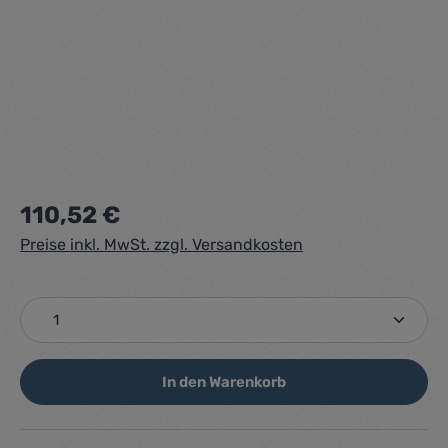
Regulärer Preis:
110,52 €
Preise inkl. MwSt. zzgl. Versandkosten
Produkt Anzahl: Gib den gewünschten Wert ein ode
In den Warenkorb