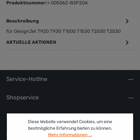
Produktnummer:
I-005062-B3P20A
Beschreibung
für DesignJet T920 T930 T1500 T1530 T2500 T2530
AKTUELLE AKTIONEN
Service-Hotline
Shopservice
Rechtliches
Diese Website verwendet Cookies, um eine
bestmögliche Erfahrung bieten zu können.
Information
Mehr Informationen ...