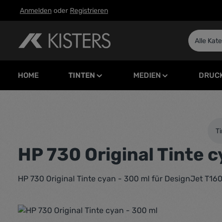
Anmelden
oder
Registrieren
m Hauptinhalt springen
Zur Suche springen
Zur Hauptnavigation springen
Alle Kat
HOME
TINTEN
MEDIEN
DRUC
Ti
HP 730 Original Tinte c
HP 730 Original Tinte cyan - 300 ml für DesignJet T1
Bildergalerie überspringen