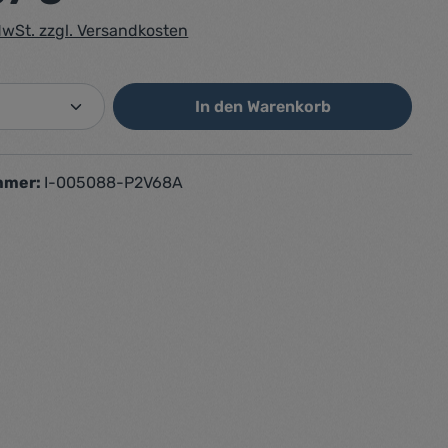
 MwSt. zzgl. Versandkosten
Anzahl: Gib den gewünschten Wert ein od
In den Warenkorb
mmer:
I-005088-P2V68A