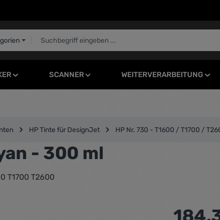
egorien
KER
SCANNER
WEITERVERARBEITUNG
nten
HP Tinte für DesignJet
HP Nr. 730 - T1600 / T1700 / T2
yan - 300 ml
600 T1700 T2600
Regulärer Pr
184,