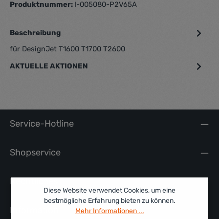
Produktnummer:
I-005080-P2V65A
Beschreibung
für DesignJet T1600 T1700 T2600
AKTUELLE AKTIONEN
Service-Hotline
Shopservice
Rechtliches
Diese Website verwendet Cookies, um eine
bestmögliche Erfahrung bieten zu können.
Information
Mehr Informationen ...