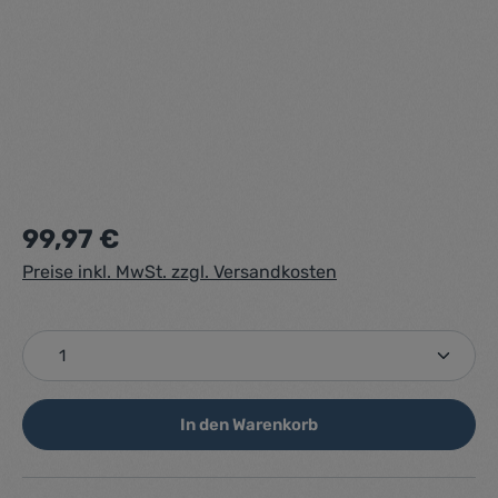
Regulärer Preis:
99,97 €
Preise inkl. MwSt. zzgl. Versandkosten
Produkt Anzahl: Gib den gewünschten Wert ein ode
In den Warenkorb