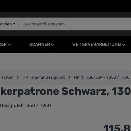
egorien
KER
SCANNER
WEITERVERARBEITUNG
Tinten
HP Tinte für DesignJet
HP Nr. 738/739 - T850 / T950
kerpatrone Schwarz, 130
 DesignJet T850 / T950
Regulärer Pr
115,8