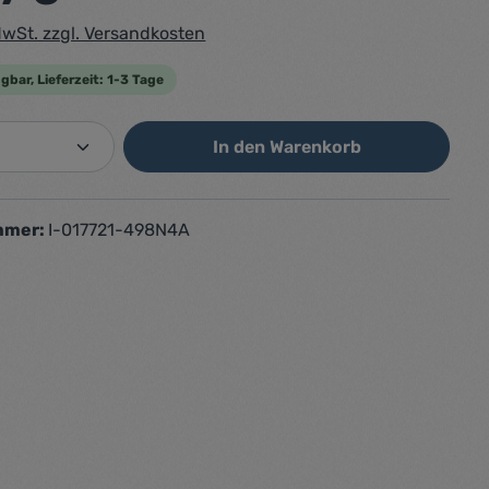
 MwSt. zzgl. Versandkosten
gbar, Lieferzeit: 1-3 Tage
Anzahl: Gib den gewünschten Wert ein od
In den Warenkorb
mmer:
I-017721-498N4A