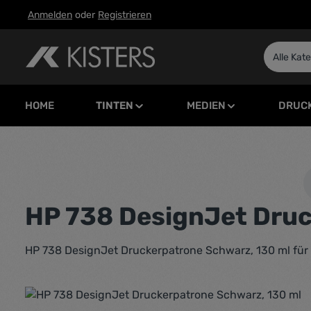
Anmelden
oder
Registrieren
m Hauptinhalt springen
Zur Suche springen
Zur Hauptnavigation springen
Alle Kat
HOME
TINTEN
MEDIEN
DRUC
HP 738 DesignJet Druc
HP 738 DesignJet Druckerpatrone Schwarz, 130 ml für
Bildergalerie überspringen