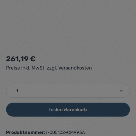
Regulärer Preis:
261,19 €
Preise inkl. MwSt. zzgl. Versandkosten
Produkt Anzahl: Gib den gewünschten Wert ein ode
In den Warenkorb
Produktnummer:
I-005102-CM993A