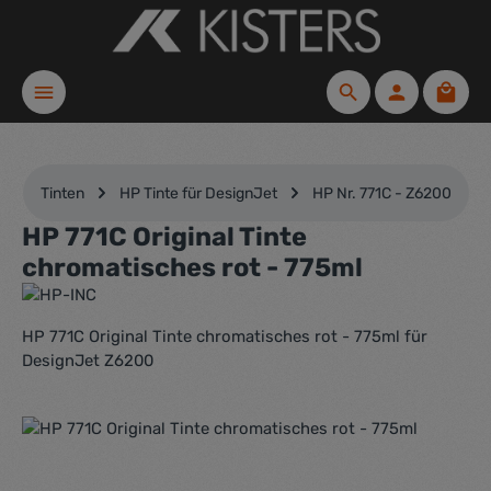
Zum Hauptinhalt springen
Waren
Tinten
HP Tinte für DesignJet
HP Nr. 771C - Z6200
HP 771C Original Tinte
chromatisches rot - 775ml
HP 771C Original Tinte chromatisches rot - 775ml für
DesignJet Z6200
Bildergalerie überspringen