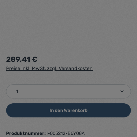
Regulärer Preis:
289,41 €
Preise inkl. MwSt. zzgl. Versandkosten
Produkt Anzahl: Gib den gewünschten Wert ein ode
In den Warenkorb
Produktnummer:
I-005212-B6Y08A