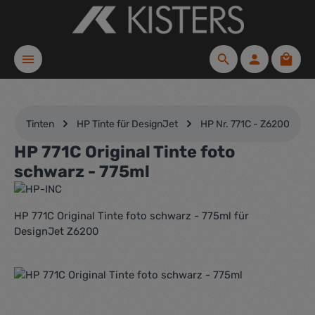
Zum Hauptinhalt springen
Waren
Tinten
HP Tinte für DesignJet
HP Nr. 771C - Z6200
HP 771C Original Tinte foto
schwarz - 775ml
HP 771C Original Tinte foto schwarz - 775ml für
DesignJet Z6200
Bildergalerie überspringen