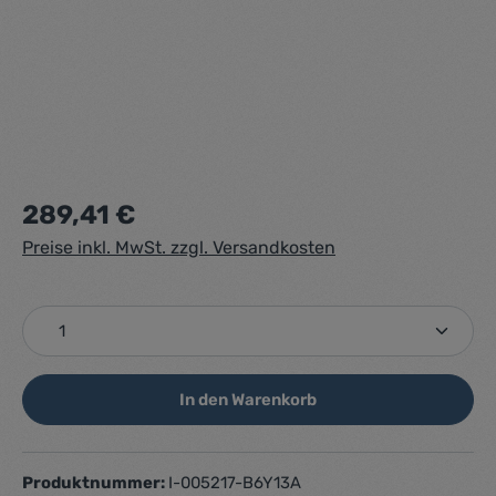
Regulärer Preis:
289,41 €
Preise inkl. MwSt. zzgl. Versandkosten
Produkt Anzahl: Gib den gewünschten Wert ein ode
In den Warenkorb
Produktnummer:
I-005217-B6Y13A