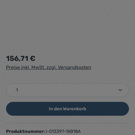
Regulärer Preis:
156,71 €
Preise inkl. MwSt. zzgl. Versandkosten
Produkt Anzahl: Gib den gewünschten Wert ein ode
In den Warenkorb
Produktnummer:
I-013397-1XB18A