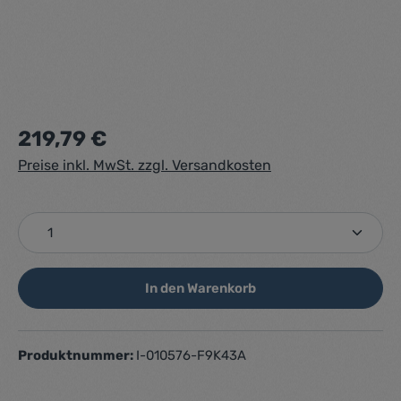
Regulärer Preis:
219,79 €
Preise inkl. MwSt. zzgl. Versandkosten
Produkt Anzahl: Gib den gewünschten Wert ein ode
In den Warenkorb
Produktnummer:
I-010576-F9K43A