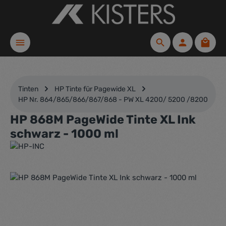
Zum Hauptinhalt springen
Waren
Tinten
HP Tinte für Pagewide XL
HP Nr. 864/865/866/867/868 - PW XL 4200/ 5200 /8200
HP 868M PageWide Tinte XL Ink
schwarz - 1000 ml
Bildergalerie überspringen