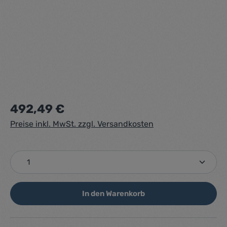
Regulärer Preis:
492,49 €
Preise inkl. MwSt. zzgl. Versandkosten
Produkt Anzahl: Gib den gewünschten Wert ein ode
In den Warenkorb