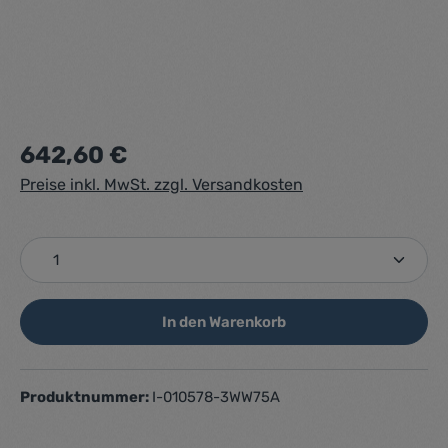
Regulärer Preis:
642,60 €
Preise inkl. MwSt. zzgl. Versandkosten
Produkt Anzahl: Gib den gewünschten Wert ein ode
In den Warenkorb
Produktnummer:
I-010578-3WW75A