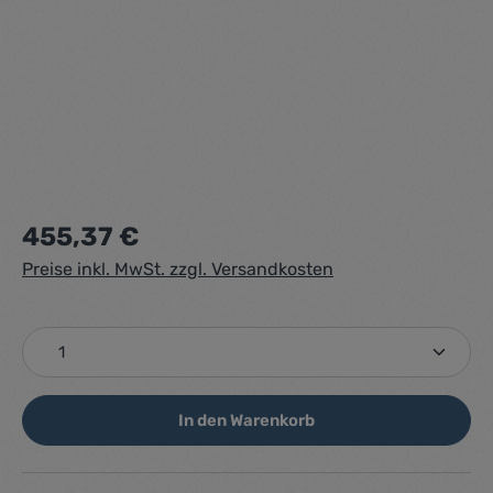
Regulärer Preis:
455,37 €
Preise inkl. MwSt. zzgl. Versandkosten
Produkt Anzahl: Gib den gewünschten Wert ein ode
In den Warenkorb