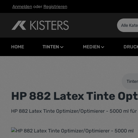
Anmelden
oder
Registrieren
m Hauptinhalt springen
Zur Suche springen
Zur Hauptnavigation springen
Alle Kat
HOME
TINTEN
MEDIEN
DRUC
Tinte
HP 882 Latex Tinte Opt
HP 882 Latex Tinte Optimizer/Optimierer - 5000 ml fü
Bildergalerie überspringen