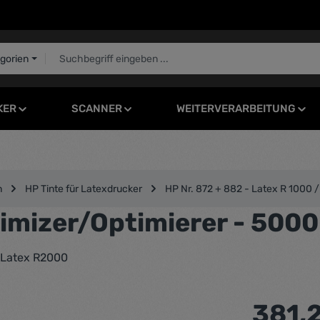
egorien
KER
SCANNER
WEITERVERARBEITUNG
n
HP Tinte für Latexdrucker
HP Nr. 872 + 882 - Latex R 1000 
imizer/Optimierer - 5000
r Latex R2000
Regulärer Pr
381,