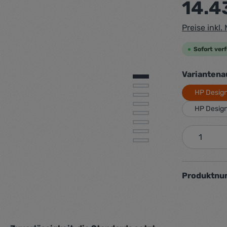
14.4
Preise inkl
Sofort verf
Varianten
HP Design
HP Design
Produkt
Produktn