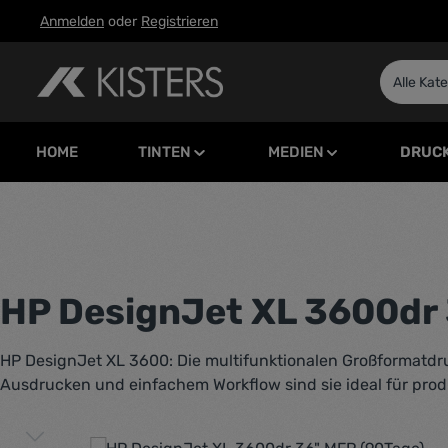
Anmelden
oder
Registrieren
m Hauptinhalt springen
Zur Suche springen
Zur Hauptnavigation springen
Alle Kat
HOME
TINTEN
MEDIEN
DRUC
HP DesignJet XL 3600dr 
HP DesignJet XL 3600: Die multifunktionalen Großformatdru
Ausdrucken und einfachem Workflow sind sie ideal für pr
Bildergalerie überspringen