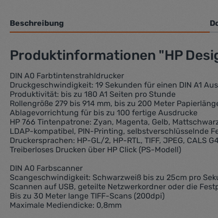
Beschreibung
D
Produktinformationen "HP Desi
DIN A0 Farbtintenstrahldrucker
Druckgeschwindigkeit: 19 Sekunden für einen DIN A1 Au
Produktivität: bis zu 180 A1 Seiten pro Stunde
Rollengröße 279 bis 914 mm, bis zu 200 Meter Papierläng
Ablagevorrichtung für bis zu 100 fertige Ausdrucke
HP 766 Tintenpatrone: Zyan, Magenta, Gelb, Mattschwar
LDAP-kompatibel, PIN-Printing, selbstverschlüsselnde Fe
Druckersprachen: HP-GL/2, HP-RTL, TIFF, JPEG, CALS G
Treiberloses Drucken über HP Click (PS-Modell)
DIN A0 Farbscanner
Scangeschwindigkeit: Schwarzweiß bis zu 25cm pro Sek
Scannen auf USB, geteilte Netzwerkordner oder die Fes
Bis zu 30 Meter lange TIFF-Scans (200dpi)
Maximale Mediendicke: 0,8mm