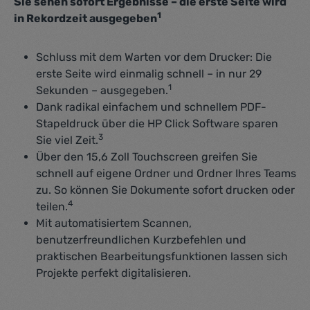
Sie sehen sofort Ergebnisse – die erste Seite wird
1
in Rekordzeit ausgegeben
Schluss mit dem Warten vor dem Drucker: Die
erste Seite wird einmalig schnell – in nur 29
1
Sekunden – ausgegeben.
Dank radikal einfachem und schnellem PDF-
Stapeldruck über die HP Click Software sparen
3
Sie viel Zeit.
Über den 15,6 Zoll Touchscreen greifen Sie
schnell auf eigene Ordner und Ordner Ihres Teams
zu. So können Sie Dokumente sofort drucken oder
4
teilen.
Mit automatisiertem Scannen,
benutzerfreundlichen Kurzbefehlen und
praktischen Bearbeitungsfunktionen lassen sich
Projekte perfekt digitalisieren.