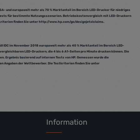
 um die Anzahl zu erhöhen oder zu reduz
oder benutze die Schaltflächen um die A
 Gib den gewünschten Wert ein oder benu
Produkt Anzahl: Gib den g
A- und europaweit mehr als 70 % Marktanteil im Bereich LED-Drucker für niedriges
n Tests für bestimmte Nutzungsszenarien. Betriebskostenvergleich mit LED-Druckern
riterien finden Sie unter http://www.hp.com/go/designjetxlclaims.
äß IDC im November 2018 europaweit mehr als 40 % Marktanteil im Bereich LED-
 vergleichbaren LED-Druckern, die 4 bis 6 A1-Seiten pro Minute drucken können. Die
. Ergebnis basierend auf internen Tests von HP. Gemessen wurde die
n Angaben der Wettbewerber. Die Testkriterien finden Sie unter
Information