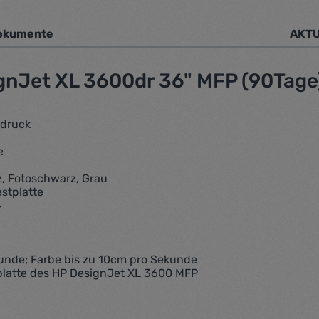
okumente
AKTU
1
gnJet XL 3600dr 36" MFP (90Tage
sdruck
e
z, Fotoschwarz, Grau
stplatte
4
unde; Farbe bis zu 10cm pro Sekunde
tplatte des HP DesignJet XL 3600 MFP