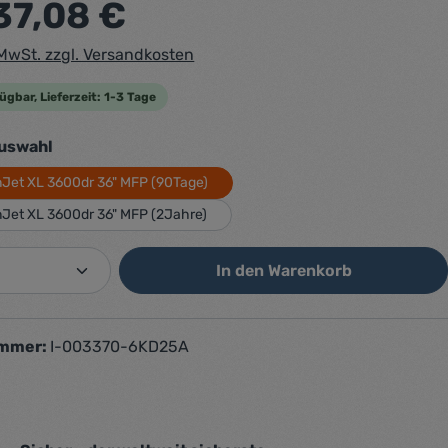
37,08 €
. MwSt. zzgl. Versandkosten
ügbar, Lieferzeit: 1-3 Tage
auswählen
auswahl
Jet XL 3600dr 36" MFP (90Tage)
Jet XL 3600dr 36" MFP (2Jahre)
 Anzahl: Gib den gewünschten Wert ein o
In den Warenkorb
ummer:
I-003370-6KD25A