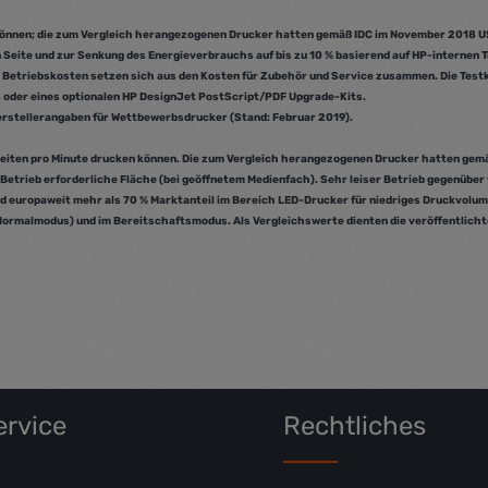
Wert ein oder benutze die Schaltflächen
t Anzahl: Gib den gewünschten Wert ein 
Produkt Anzahl:
 können; die zum Vergleich herangezogenen Drucker hatten gemäß IDC im November 2018 US
 Seite und zur Senkung des Energieverbrauchs auf bis zu 10 % basierend auf HP-interne
e Betriebskosten setzen sich aus den Kosten für Zubehör und Service zusammen. Die Testk
s oder eines optionalen HP DesignJet PostScript/PDF Upgrade-Kits.
Herstellerangaben für Wettbewerbsdrucker (Stand: Februar 2019).
-Seiten pro Minute drucken können. Die zum Vergleich herangezogenen Drucker hatten gem
Betrieb erforderliche Fläche (bei geöffnetem Medienfach). Sehr leiser Betrieb gegenüber
uropaweit mehr als 70 % Marktanteil im Bereich LED-Drucker für niedriges Druckvolumen
rmalmodus) und im Bereitschaftsmodus. Als Vergleichswerte dienten die veröffentlichte
rvice
Rechtliches