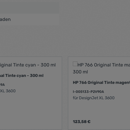
laden
al Tinte cyan - 300 ml
HP 766 Original Tinte magen
89A
 XL 3600
I-005133-P2V90A
für DesignJet XL 3600
s:
Regulärer Preis:
123,58 €