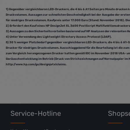
Produkt Anzahl: Gib den gewünschten 
Produk
1) Gegenüber vergleichbaren LED-Druckern, die 4 bis 6 A1 Seiten pro Minute drucken
Druckvolumen. Aussagen zur schnellsten Geschwindigkeit bei der Ausgabe der ersten
für niedriges Druckvolumen, Kaufpreis unter 17.000 Euro (Stand: November 2018). Di
2) Erfordert den Kauf eines HP DesignJet XL 3600 PostScript Multifunktionsdrucker
3) Aussagen zu den Sicherheitsvorteilen basierend auf HP Analysen der relevanten 
4) Unter Verwendung des Lightweight Directory Access Protocol (LDAP).
5) 30 % weniger Platzbedarf gegenüber vergleichbaren LED-Druckern, die 4 bis 6 A1
Drucker für niedriges Druckvolumen. Ausschlaggebend für die Beurteilung ist die zum 
zum Vergleich herangezogenen Drucker hatten gemäß IDC im November 2018 USA- und e
Geräuschentwicklung im Betrieb (Druck von Strichzeichnungen auf Normalpapier im No
http://www.hp.com/go/designjetxlclaims.
Service-Hotline
Shopse