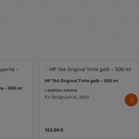
HP 766 Original Tinte gelb - 300 ml
ta - 300 ml
I-005134-P2V91A
für DesignJet XL 3600
Regulärer Preis:
123,58 €