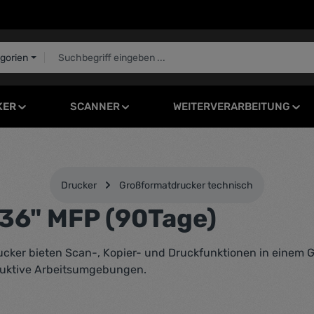
egorien
KER
SCANNER
WEITERVERARBEITUNG
Drucker
Großformatdrucker technisch
36" MFP (90Tage)
cker bieten Scan-, Kopier- und Druckfunktionen in einem G
oduktive Arbeitsumgebungen.
Regulärer Pr