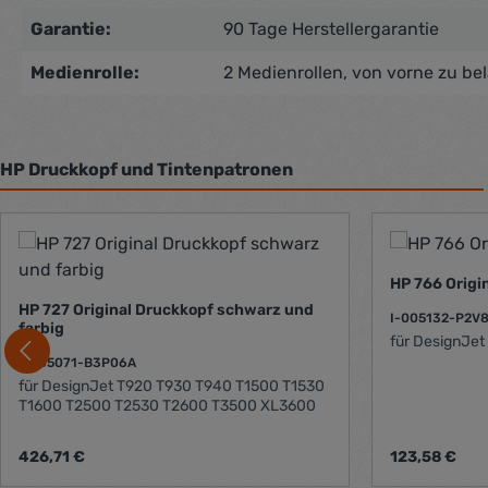
Garantie:
90 Tage Herstellergarantie
Medienrolle:
2 Medienrollen, von vorne zu be
HP Druckkopf und Tintenpatronen
Produktgalerie überspringen
HP 766 Origin
HP 727 Original Druckkopf schwarz und
I-005132-P2V
farbig
für DesignJet
I-005071-B3P06A
für DesignJet T920 T930 T940 T1500 T1530
T1600 T2500 T2530 T2600 T3500 XL3600
Regulärer Preis:
Regulärer Prei
426,71 €
123,58 €