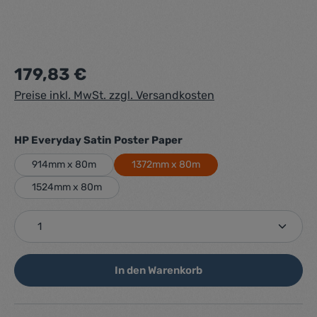
Regulärer Preis:
179,83 €
Preise inkl. MwSt. zzgl. Versandkosten
auswählen
HP Everyday Satin Poster Paper
914mm x 80m
1372mm x 80m
1524mm x 80m
Produkt Anzahl: Gib den gewünschten Wert ein ode
In den Warenkorb