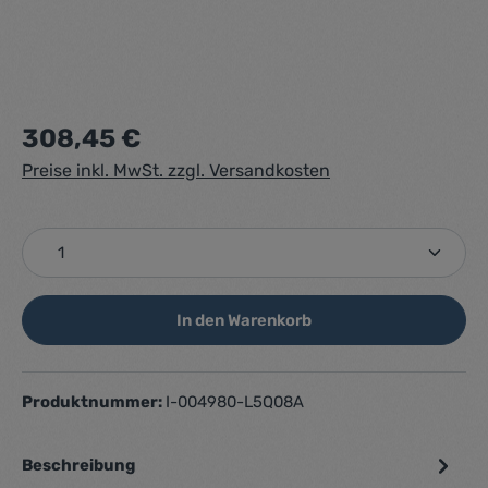
Regulärer Preis:
308,45 €
Preise inkl. MwSt. zzgl. Versandkosten
Produkt Anzahl: Gib den gewünschten Wert ein ode
In den Warenkorb
Produktnummer:
I-004980-L5Q08A
Beschreibung