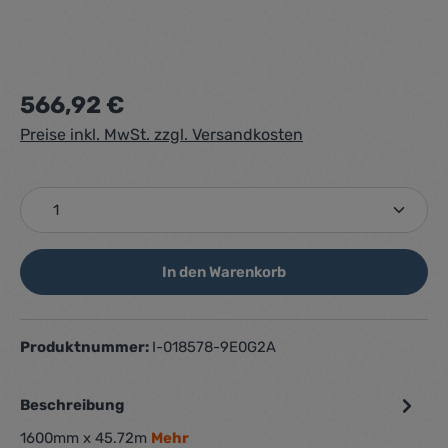
Regulärer Preis:
566,92 €
Preise inkl. MwSt. zzgl. Versandkosten
Produkt Anzahl: Gib den gewünschten Wert ein ode
In den Warenkorb
Produktnummer:
I-018578-9E0G2A
Beschreibung
1600mm x 45.72m
Mehr