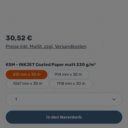
Regulärer Preis:
30,52 €
Preise inkl. MwSt. zzgl. Versandkosten
auswählen
KSM – INKJET Coated Paper matt 230 g/m²
610 mm x 30 m
914 mm x 30 m
1067 mm x 30 m
1118 mm x 30 m
Produkt Anzahl: Gib den gewünschten Wert ein ode
In den Warenkorb