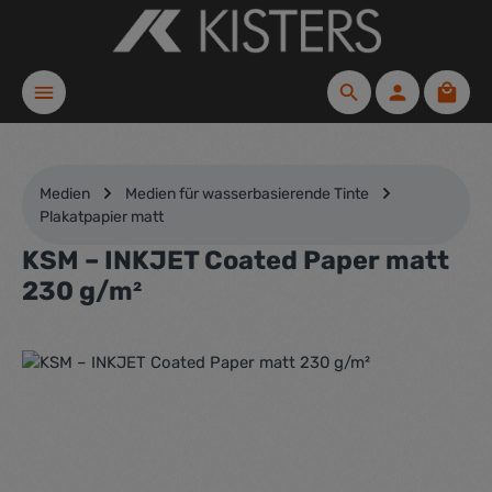
Zum Hauptinhalt springen
Waren
Medien
Medien für wasserbasierende Tinte
Plakatpapier matt
KSM – INKJET Coated Paper matt
230 g/m²
Bildergalerie überspringen