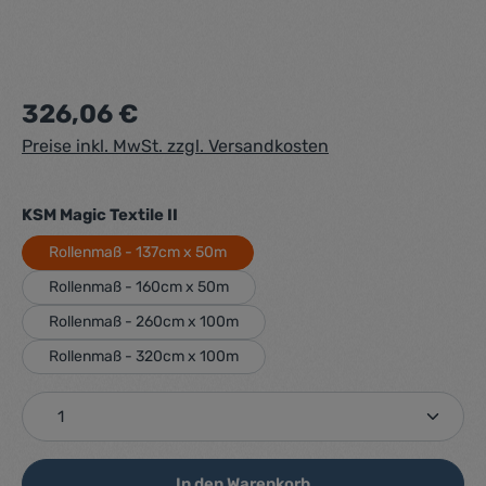
Regulärer Preis:
326,06 €
Preise inkl. MwSt. zzgl. Versandkosten
auswählen
KSM Magic Textile II
Rollenmaß - 137cm x 50m
Rollenmaß - 160cm x 50m
Rollenmaß - 260cm x 100m
Rollenmaß - 320cm x 100m
Produkt Anzahl: Gib den gewünschten Wert ein ode
In den Warenkorb