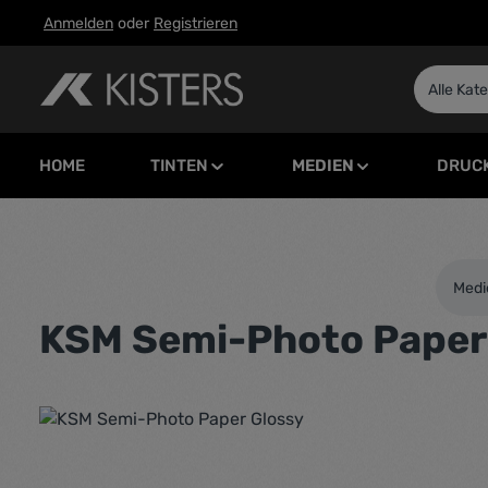
Anmelden
oder
Registrieren
m Hauptinhalt springen
Zur Suche springen
Zur Hauptnavigation springen
Alle Kat
HOME
TINTEN
MEDIEN
DRUC
Medi
KSM Semi-Photo Paper
Bildergalerie überspringen