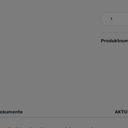
Produkt 
Produktnu
okumente
AKTU
1