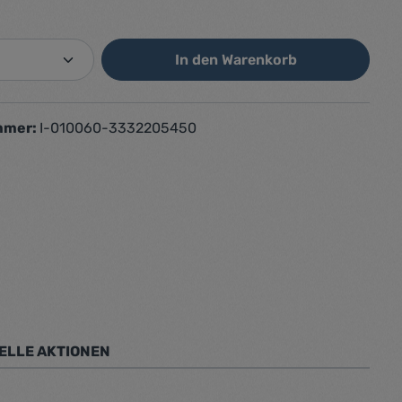
Anzahl: Gib den gewünschten Wert ein od
In den Warenkorb
mmer:
I-010060-3332205450
ELLE AKTIONEN