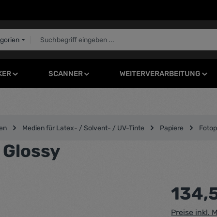
egorien
KER
SCANNER
WEITERVERARBEITUNG
en
Medien für Latex- / Solvent- / UV-Tinte
Papiere
Fotop
 Glossy
Regulärer Pr
134,
Preise inkl.