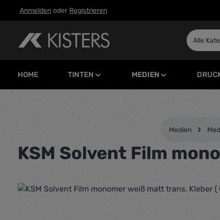
Anmelden
oder
Registrieren
m Hauptinhalt springen
Zur Suche springen
Zur Hauptnavigation springen
Alle Kat
HOME
TINTEN
MEDIEN
DRUC
Medien
Medi
KSM Solvent Film monom
Bildergalerie überspringen