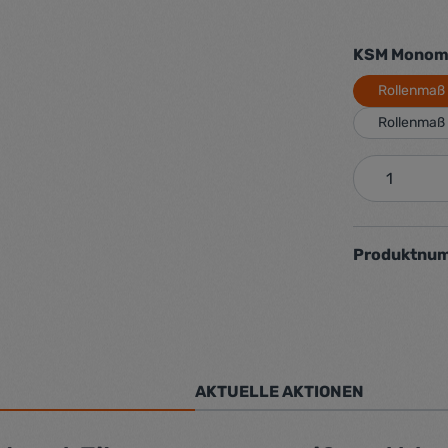
KSM Monome
Rollenmaß
Rollenmaß
Produkt 
Produktnu
AKTUELLE AKTIONEN