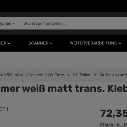
egorien
KER
SCANNER
WEITERVERARBEITUNG
en für Latex- / Solvent- / UV-Tinte
SK-Folien
SK-Folien kurz
er weiß matt trans. Klebe
Regulärer Pr
72,3
Preise inkl.