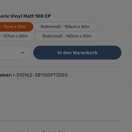
auswählen
ric Vinyl Matt 100 CP
 - 76cm x 50m
Rollenmaß - 105cm x 50m
 - 137cm x 50m
Rollenmaß - 160cm x 50m
Anzahl: Gib den gewünschten Wert ein od
In den Warenkorb
mmer:
I-010162-381100PT3050