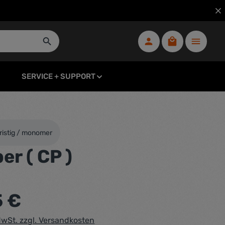
Warenkorb ent
SERVICE + SUPPORT
fristig / monomer
r ( CP )
eis:
5 €
 MwSt. zzgl. Versandkosten