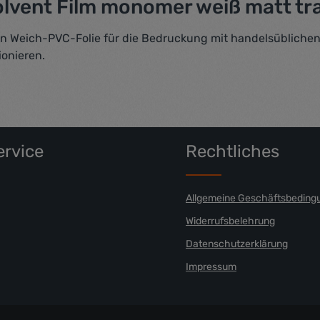
vent Film monomer weiß matt tran
n Weich-PVC-Folie für die Bedruckung mit handelsüblichen 
ionieren.
rvice
Rechtliches
Allgemeine Geschäftsbeding
Widerrufsbelehrung
Datenschutzerklärung
Impressum