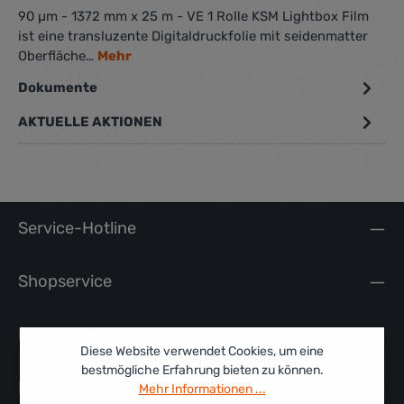
90 µm - 1372 mm x 25 m - VE 1 Rolle KSM Lightbox Film
ist eine transluzente Digitaldruckfolie mit seidenmatter
Oberfläche…
Mehr
Dokumente
1
AKTUELLE AKTIONEN
Service-Hotline
Shopservice
Rechtliches
Diese Website verwendet Cookies, um eine
bestmögliche Erfahrung bieten zu können.
Information
Mehr Informationen ...