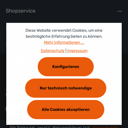
Shopservice
Rechtliches
Diese Website verwendet Cookies, um eine
bestmögliche Erfahrung bieten zu können.
Mehr Informationen ...
Information
Datenschutz
|
Impressum
Konfigurieren
Nur technisch notwendige
Abonnieren Sie den kostenlosen Newsletter und verpassen Sie
keine Neuigkeit oder Aktion.
E-Mail-Adresse*
Alle Cookies akzeptieren
Datenschutz
Die mit einem Stern (*) markierten Felder sind
Alle Preise inkl. gesetzl. Mehrwertsteuer zzgl.
Versandkosten