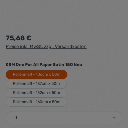
Regulärer Preis:
75,68 €
Preise inkl. MwSt. zzgl. Versandkosten
auswählen
KSM One For All Paper Satin 150 Neo
Rollenmaß - 106cm x 50m
Rollenmaß - 137cm x 50m
Rollenmaß - 152cm x 50m
Rollenmaß - 160cm x 50m
Produkt Anzahl: Gib den gewünschten Wert ein ode