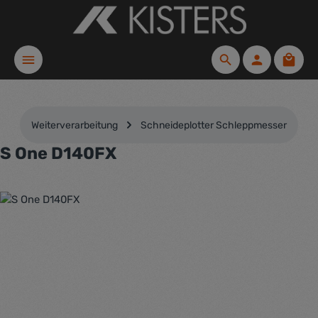
Zum Hauptinhalt springen
Waren
Weiterverarbeitung
Schneideplotter Schleppmesser
S One D140FX
Bildergalerie überspringen