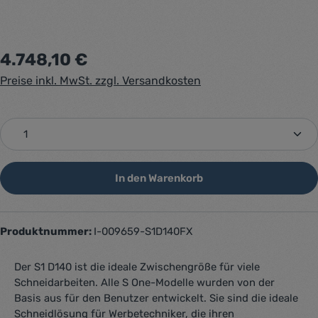
Regulärer Preis:
4.748,10 €
Preise inkl. MwSt. zzgl. Versandkosten
Produkt Anzahl: Gib den gewünschten Wert ein oder 
In den Warenkorb
Produktnummer:
I-009659-S1D140FX
Der S1 D140 ist die ideale Zwischengröße für viele
Schneidarbeiten. Alle S One-Modelle wurden von der
Basis aus für den Benutzer entwickelt. Sie sind die ideale
Schneidlösung für Werbetechniker, die ihren