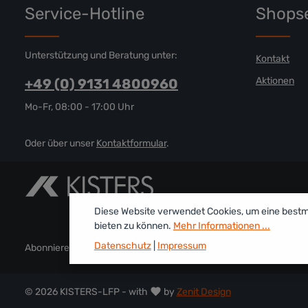
Service-Hotline
Shopse
Unterstützung und Beratung unter:
Kontakt
Aktionen
+49 (0) 9131 4800960
Mo-Fr, 08:00 - 17:00 Uhr
Oder über unser
Kontaktformular
.
Diese Website verwendet Cookies, um eine best
bieten zu können.
Mehr Informationen ...
Datenschutz
|
Impressum
Abonnieren Sie den kostenlosen Newsletter und verpassen Sie kei
© 2026 KISTERS-LFP - with
by
Zenit Design