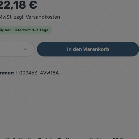
22,18 €
. MwSt. zzgl. Versandkosten
ügbar, Lieferzeit: 1-3 Tage
 Anzahl: Gib den gewünschten Wert ein o
In den Warenkorb
ummer:
I-009453-4VW18A