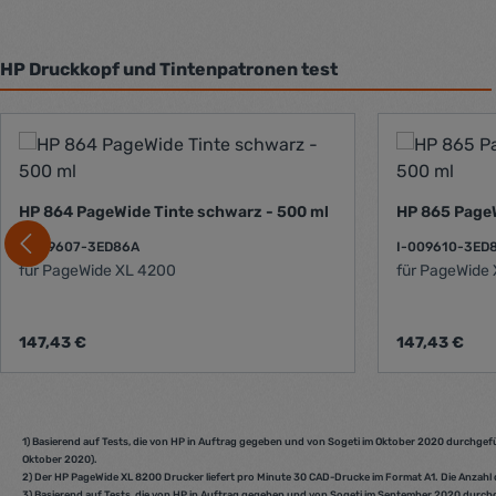
HP Druckkopf und Tintenpatronen test
Produktgalerie überspringen
HP 864 PageWide Tinte schwarz - 500 ml
HP 865
I-009607-3ED86A
I-009610-3ED
für PageWide XL 4200
Regulärer Preis:
Regulärer Prei
147,43 €
147,43 €
Produkt Anzahl: Gib den gewünschten 
Produk
1) Basierend auf Tests, die von HP in Auftrag gegeben und von Sogeti im Oktober 2020 durchge
Oktober 2020).
2) Der HP PageWide XL 8200 Drucker liefert pro Minute 30 CAD-Drucke im Format A1. Die Anzahl
3) Basierend auf Tests, die von HP in Auftrag gegeben und von Sogeti im September 2020 durchge