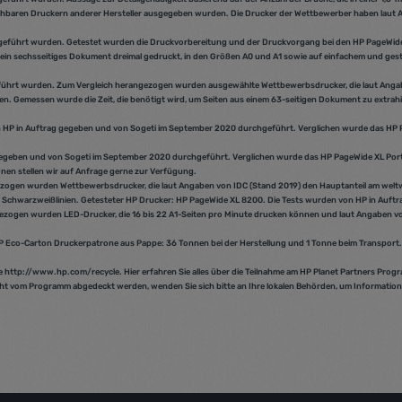
chbaren Druckern anderer Hersteller ausgegeben wurden. Die Drucker der Wettbewerber haben laut 
chgeführt wurden. Getestet wurden die Druckvorbereitung und der Druckvorgang bei den HP PageWi
ein sechsseitiges Dokument dreimal gedruckt, in den Größen A0 und A1 sowie auf einfachem und gest
geführt wurden. Zum Vergleich herangezogen wurden ausgewählte Wettbewerbsdrucker, die laut Angab
n. Gemessen wurde die Zeit, die benötigt wird, um Seiten aus einem 63-seitigen Dokument zu extrahi
von HP in Auftrag gegeben und von Sogeti im September 2020 durchgeführt. Verglichen wurde das HP
ag gegeben und von Sogeti im September 2020 durchgeführt. Verglichen wurde das HP PageWide XL Por
nen stellen wir auf Anfrage gerne zur Verfügung.
ezogen wurden Wettbewerbsdrucker, die laut Angaben von IDC (Stand 2019) den Hauptanteil am wel
 Schwarzweißlinien. Getesteter HP Drucker: HP PageWide XL 8200. Die Tests wurden von HP in Auft
ezogen wurden LED-Drucker, die 16 bis 22 A1-Seiten pro Minute drucken können und laut Angaben v
 Eco-Carton Druckerpatrone aus Pappe: 36 Tonnen bei der Herstellung und 1 Tonne beim Transport.
te http://www.hp.com/recycle. Hier erfahren Sie alles über die Teilnahme am HP Planet Partners Pr
cht vom Programm abgedeckt werden, wenden Sie sich bitte an Ihre lokalen Behörden, um Informatio