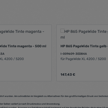
 PageWide Tinte magenta - 500 ml
HP 865 PageWide Tinte gel
83A
I-009609-3ED84A
für PageWide XL 4200 / 5200
für PageWide XL 4200 / 5200
s:
Regulärer Preis:
147,43 €
Wert ein oder benutze die Schaltflächen
t Anzahl: Gib den gewünschten Wert ein 
Produkt Anzahl:
führt wurden. Am schnellsten im Vergleich zu Alternativen für den großformatigen Druck von technis
 der Seiten variiert je nach Druckmodus und Anwendung.
führt wurden. Aussage zur Detailgenauigkeit basierend auf der Anzahl der Brüche, die in einer 1,5-m