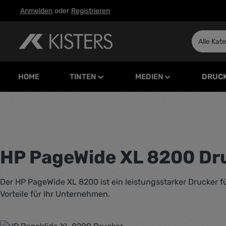
Anmelden
oder
Registrieren
m Hauptinhalt springen
Zur Suche springen
Zur Hauptnavigation springen
Alle Kat
HOME
TINTEN
MEDIEN
DRUC
HP PageWide XL 8200 Dr
Der HP PageWide XL 8200 ist ein leistungsstarker Drucker f
Vorteile für Ihr Unternehmen.
Bildergalerie überspringen