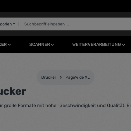
egorien
KER
SCANNER
WEITERVERARBEITUNG
Drucker
PageWide XL
ucker
ür große Formate mit hoher Geschwindigkeit und Qualität. En
Regulärer Pr