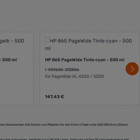
b - 500 ml
HP 865 PageWide Tinte cyan - 500 ml
I-009608-3ED85A
für PageWide XL 4200 / 5200
Regulärer Preis:
147,43 €
 um die Anzahl zu erhöhen oder zu reduz
oder benutze die Schaltflächen um die A
 Gib den gewünschten Wert ein oder benu
Produkt Anzahl: Gib den g
chen Dokumenten, GIS-Karten und Plakaten für den Point of Sale unter 200.000 Euro (Stand:
m-Linie vorkommen. Vertikale 1 px C/M/Y/K Linien. Gedruckt auf Oce 75 g Normalpapier in den