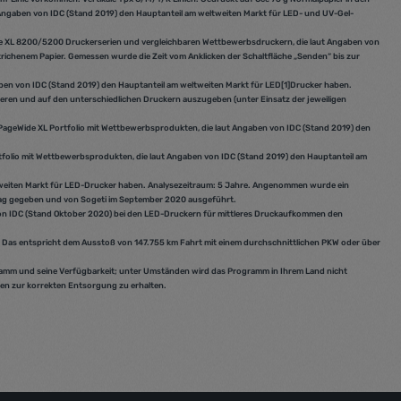
Angaben von IDC (Stand 2019) den Hauptanteil am weltweiten Markt für LED- und UV-Gel-
de XL 8200/5200 Druckerserien und vergleichbaren Wettbewerbsdruckern, die laut Angaben von
richenem Papier. Gemessen wurde die Zeit vom Anklicken der Schaltfläche „Senden“ bis zur
en von IDC (Stand 2019) den Hauptanteil am weltweiten Markt für LED
[1]
Drucker haben.
eren und auf den unterschiedlichen Druckern auszugeben (unter Einsatz der jeweiligen
 PageWide XL Portfolio mit Wettbewerbsprodukten, die laut Angaben von IDC (Stand 2019) den
tfolio mit Wettbewerbsprodukten, die laut Angaben von IDC (Stand 2019) den Hauptanteil am
tweiten Markt für LED-Drucker haben. Analysezeitraum: 5 Jahre. Angenommen wurde ein
rag gegeben und von Sogeti im September 2020 ausgeführt.
on IDC (Stand Oktober 2020) bei den LED-Druckern für mittleres Druckaufkommen den
 Das entspricht dem Ausstoß von 147.755 km Fahrt mit einem durchschnittlichen PKW oder über
ogramm und seine Verfügbarkeit; unter Umständen wird das Programm in Ihrem Land nicht
nen zur korrekten Entsorgung zu erhalten.