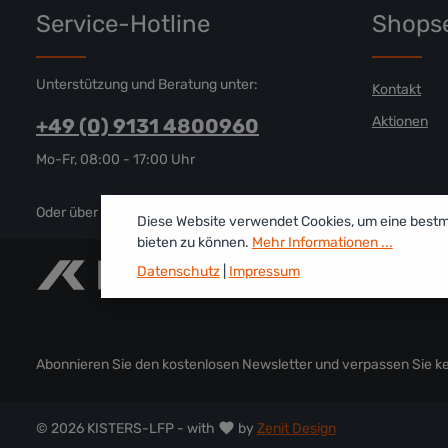
Service-Hotline
Shopse
Unterstützung und Beratung unter:
Kontakt
Aktionen
+49 (0) 9131 4800960
Mo-Fr, 08:00 - 17:00 Uhr
Oder über unser
Kontaktformular
.
Diese Website verwendet Cookies, um eine best
bieten zu können.
Mehr Informationen ...
Datenschutz
|
Impressum
Abonnieren Sie den kostenlosen Newsletter und verpassen Sie kei
© 2026 KISTERS-LFP - with
by
Zenit Design