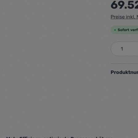
69.5
Preise inkl
Sofort verf
Produkt
Produktn