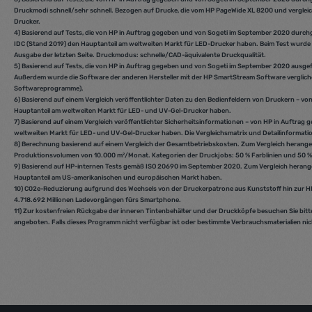
Druckmodi schnell/sehr schnell. Bezogen auf Drucke, die vom HP PageWide XL 8200 und verglei
Drucker.
4) Basierend auf Tests, die von HP in Auftrag gegeben und von Sogeti im September 2020 dur
IDC (Stand 2019) den Hauptanteil am weltweiten Markt für LED-Drucker haben. Beim Test wurde 
Ausgabe der letzten Seite. Druckmodus: schnelle/CAD-äquivalente Druckqualität.
5) Basierend auf Tests, die von HP in Auftrag gegeben und von Sogeti im September 2020 aus
Außerdem wurde die Software der anderen Hersteller mit der HP SmartStream Software vergliche
Softwareprogramme).
6) Basierend auf einem Vergleich veröffentlichter Daten zu den Bedienfeldern von Druckern – 
Hauptanteil am weltweiten Markt für LED- und UV-Gel-Drucker haben.
7) Basierend auf einem Vergleich veröffentlichter Sicherheitsinformationen – von HP in Auftr
weltweiten Markt für LED- und UV-Gel-Drucker haben. Die Vergleichsmatrix und Detailinformatio
8) Berechnung basierend auf einem Vergleich der Gesamtbetriebskosten. Zum Vergleich herang
Produktionsvolumen von 10.000 m²/Monat. Kategorien der Druckjobs: 50 % Farblinien und 50 %
9) Basierend auf HP-internen Tests gemäß ISO 20690 im September 2020. Zum Vergleich herang
Hauptanteil am US-amerikanischen und europäischen Markt haben.
10) C02e-Reduzierung aufgrund des Wechsels von der Druckerpatrone aus Kunststoff hin zur HP
4.718.692 Millionen Ladevorgängen fürs Smartphone.
11) Zur kostenfreien Rückgabe der inneren Tintenbehälter und der Druckköpfe besuchen Sie bit
angeboten. Falls dieses Programm nicht verfügbar ist oder bestimmte Verbrauchsmaterialien ni