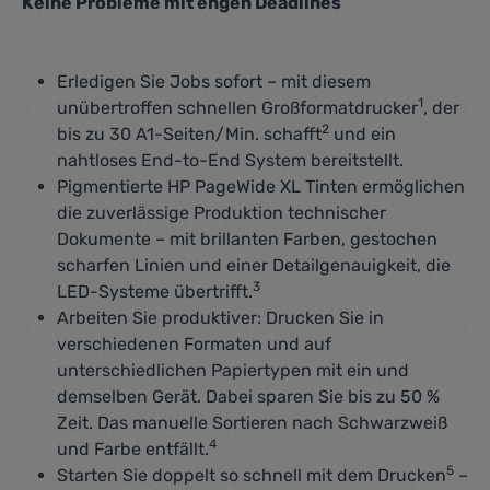
Keine Probleme mit engen Deadlines
Erledigen Sie Jobs sofort – mit diesem
1
unübertroffen schnellen Großformatdrucker
, der
2
bis zu 30 A1-Seiten/Min. schafft
und ein
nahtloses End-to-End System bereitstellt.
Pigmentierte HP PageWide XL Tinten ermöglichen
die zuverlässige Produktion technischer
Dokumente – mit brillanten Farben, gestochen
scharfen Linien und einer Detailgenauigkeit, die
3
LED-Systeme übertrifft.
Arbeiten Sie produktiver: Drucken Sie in
verschiedenen Formaten und auf
unterschiedlichen Papiertypen mit ein und
demselben Gerät. Dabei sparen Sie bis zu 50 %
Zeit. Das manuelle Sortieren nach Schwarzweiß
4
und Farbe entfällt.
5
Starten Sie doppelt so schnell mit dem Drucken
–