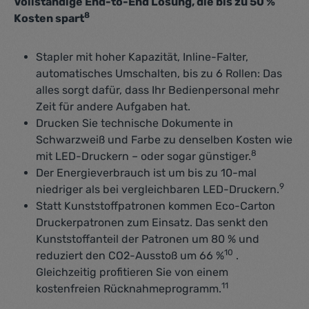
Vollständige End-to-End Lösung, die bis zu 50 %
8
Kosten spart
Stapler mit hoher Kapazität, Inline-Falter,
automatisches Umschalten, bis zu 6 Rollen: Das
alles sorgt dafür, dass Ihr Bedienpersonal mehr
Zeit für andere Aufgaben hat.
Drucken Sie technische Dokumente in
Schwarzweiß und Farbe zu denselben Kosten wie
8
mit LED-Druckern – oder sogar günstiger.
Der Energieverbrauch ist um bis zu 10-mal
9
niedriger als bei vergleichbaren LED-Druckern.
Statt Kunststoffpatronen kommen Eco-Carton
Druckerpatronen zum Einsatz. Das senkt den
Kunststoffanteil der Patronen um 80 % und
10
reduziert den CO2-Ausstoß um 66 %
.
Gleichzeitig profitieren Sie von einem
11
kostenfreien Rücknahmeprogramm.