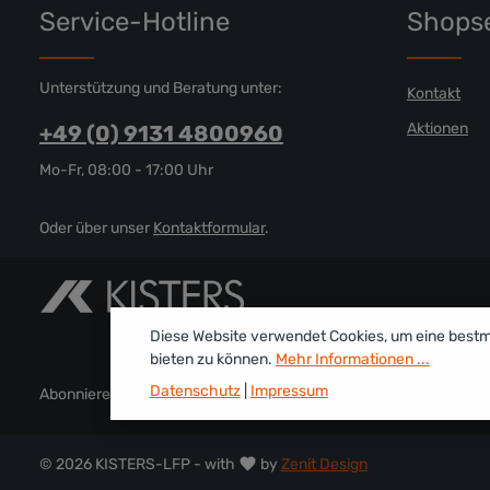
Service-Hotline
Shopse
Unterstützung und Beratung unter:
Kontakt
Aktionen
+49 (0) 9131 4800960
Mo-Fr, 08:00 - 17:00 Uhr
Oder über unser
Kontaktformular
.
Diese Website verwendet Cookies, um eine best
bieten zu können.
Mehr Informationen ...
Datenschutz
|
Impressum
Abonnieren Sie den kostenlosen Newsletter und verpassen Sie kei
© 2026 KISTERS-LFP - with
by
Zenit Design