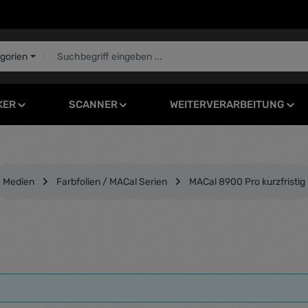
egorien
KER
SCANNER
WEITERVERARBEITUNG
Medien
Farbfolien / MACal Serien
MACal 8900 Pro kurzfristig